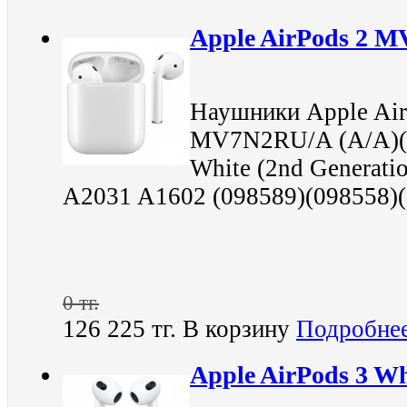
Apple AirPods 2 
Наушники Apple A
MV7N2RU/A (A/A)(E
White (2nd Generati
A2031 A1602 (098589)(098558)
0 тг.
126 225 тг.
В корзину
Подробне
Apple AirPods 3 