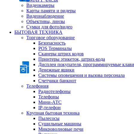
Видеокамеры
Карты памяти и ридеры
Видеонаблюдение
Объективы, линзы
Сумки для фото/видео
БЫТОВАЯ ТЕХНИКА
Торговое оборудование
Безопасность
POS Терминалы
Сканеры штрих кодов
Принтеры этикеток, штрих-кода
Дисплеи покупателя, программируемые клав
Денежные ящики
Системы оповещения и вызова персонала
Счетчики банкнот
Телефония
Радиотелефоны
Телефоны
Мини-АТС
IP-телефон
Крупная бытовая техника
Пылесосы
Сушильные машины
Микроволновые печи