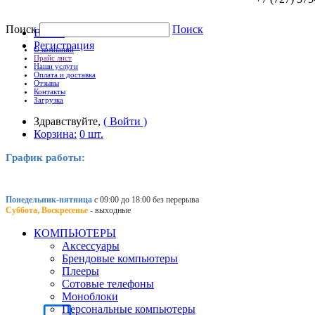
Поиск
Поиск
Войти
Регистрация
О компании
Прайс лист
Наши услуги
Оплата и доставка
Отзывы
Контакты
Загрузка
Здравствуйте,
( Войти )
Корзина:
0 шт.
График работы:
Понедельник-пятница
с 09:00 до 18:00 без перерыва
Суббота, Воскресенье
- выходные
КОМПЬЮТЕРЫ
Аксессуары
Брендовые компьютеры
Плееры
Сотовые телефоны
Моноблоки
Персональные компьютеры